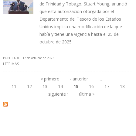
de Trinidad y Tobago, Stuart Young, anunció
que esta autorización otorgada por el
Departamento del Tesoro de los Estados
Unidos implica una modificación de la que
había y tiene una vigencia hasta el 25 de
octubre de 2025
PUBLICADO: 17 de octubre de 2023
LEER MÁS
SOBRE OFAC AUTORIZA A SHELL A OPERAR CAMPO DRAGÓN Y A
NGC A PAGARLE PDVSA CON AYUDA HUMANITARIA O CUALQUIER
MONEDA
« primero
‹ anterior
…
11
12
13
14
15
16
17
18
Páginas
siguiente ›
última »