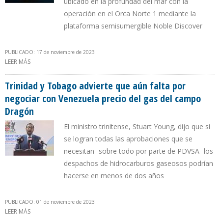
ubicado en la profundad del mar con la
operación en el Orca Norte 1 mediante la
plataforma semisumergible Noble Discover
PUBLICADO: 17 de noviembre de 2023
LEER MÁS
SOBRE ECOPETROL INICIA EXPLORACIÓN PARA CONSEGUIR GAS
NATURAL EN AGUAS DE LA GUAJIRA
Trinidad y Tobago advierte que aún falta por
negociar con Venezuela precio del gas del campo
Dragón
El ministro trinitense, Stuart Young, dijo que si
se logran todas las aprobaciones que se
necesitan -sobre todo por parte de PDVSA- los
despachos de hidrocarburos gaseosos podrían
hacerse en menos de dos años
PUBLICADO: 01 de noviembre de 2023
LEER MÁS
SOBRE TRINIDAD Y TOBAGO ADVIERTE QUE AÚN FALTA POR