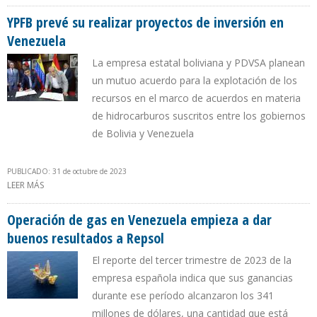
NEGOCIAR CON VENEZUELA PRECIO DEL GAS DEL CAMPO
DRAGÓN
YPFB prevé su realizar proyectos de inversión en
Venezuela
La empresa estatal boliviana y PDVSA planean
un mutuo acuerdo para la explotación de los
recursos en el marco de acuerdos en materia
de hidrocarburos suscritos entre los gobiernos
de Bolivia y Venezuela
PUBLICADO: 31 de octubre de 2023
LEER MÁS
SOBRE YPFB PREVÉ SU REALIZAR PROYECTOS DE INVERSIÓN EN
VENEZUELA
Operación de gas en Venezuela empieza a dar
buenos resultados a Repsol
El reporte del tercer trimestre de 2023 de la
empresa española indica que sus ganancias
durante ese período alcanzaron los 341
millones de dólares, una cantidad que está