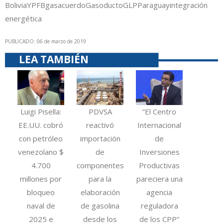
Bolivia
YPFB
gas
acuerdo
Gasoducto
GLP
Paraguay
integración
energética
PUBLICADO: 06 de marzo de 2019
LEA TAMBIÉN
Luigi Pisella:
PDVSA
“El Centro
EE.UU. cobró
reactivó
Internacional
con petróleo
importación
de
venezolano $
de
Inversiones
4.700
componentes
Productivas
millones por
para la
pareciera una
bloqueo
elaboración
agencia
naval de
de gasolina
reguladora
2025 e
desde los
de los CPP”