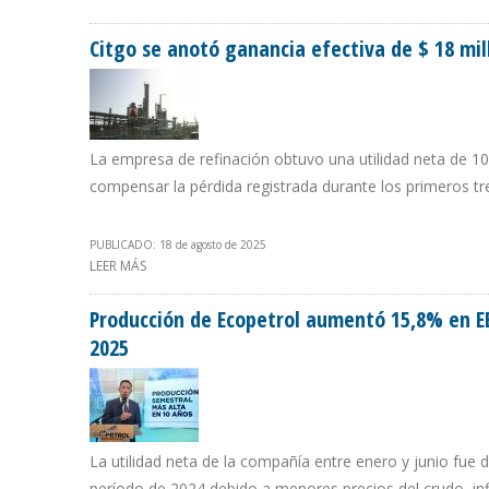
Citgo se anotó ganancia efectiva de $ 18 mi
La empresa de refinación obtuvo una utilidad neta de 10
compensar la pérdida registrada durante los primeros t
PUBLICADO: 18 de agosto de 2025
LEER MÁS
SOBRE CITGO SE ANOTÓ GANANCIA EFECTIVA DE $ 18 M
Producción de Ecopetrol aumentó 15,8% en E
2025
La utilidad neta de la compañía entre enero y junio fue
período de 2024 debido a menores precios del crudo, infl