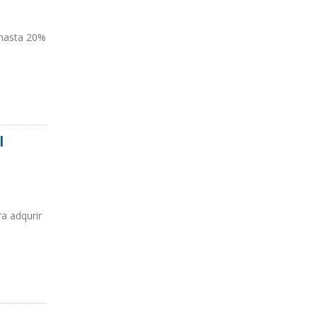
 hasta 20%
l
a adqurir