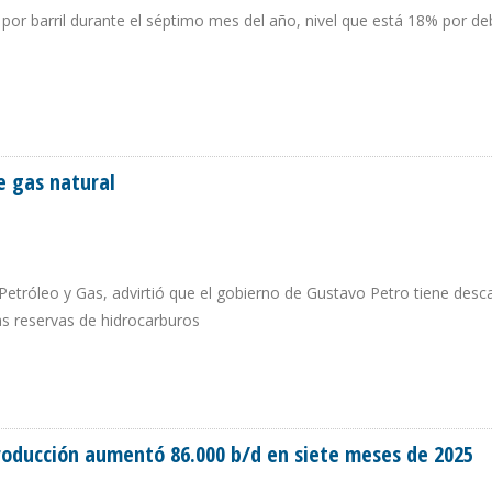
por barril durante el séptimo mes del año, nivel que está 18% por de
S DE SEIS DÓLARES EN JUNIO Y JULIO DE 2025
e gas natural
Petróleo y Gas, advirtió que el gobierno de Gustavo Petro tiene desc
as reservas de hidrocarburos
 DE GAS NATURAL
roducción aumentó 86.000 b/d en siete meses de 2025