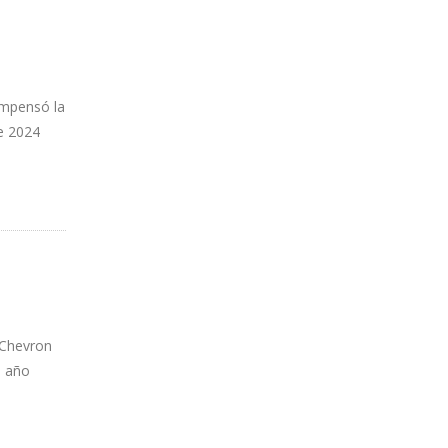
ompensó la
de 2024
 Chevron
n año