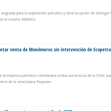
 asignada para la explotación petrolera y tiene la opción de entregar
en el océano Atlántico
RMINAR QUE GUYANA Y VENEZUELA COMPARTAN EL BLOQUE STABROEK
retar venta de Monómeros sin intervención de Ecopetro
e la empresa petrolera colombiana reciba una licencia de la OFAC par
ntrol de la venezolana Pequiven
ONCRETAR VENTA DE MONÓMEROS SIN INTERVENCIÓN DE ECOPETROL