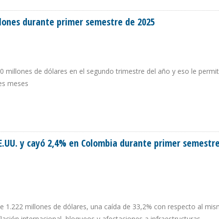
llones durante primer semestre de 2025
0 millones de dólares en el segundo trimestre del año y eso le permi
res meses
ILLONES DURANTE PRIMER SEMESTRE DE 2025
E.UU. y cayó 2,4% en Colombia durante primer semestr
 de 1.222 millones de dólares, una caída de 33,2% con respecto al mi
ación internacional, bloqueos y afectaciones a infraestructuras