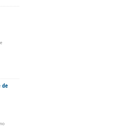
te
e de
smo