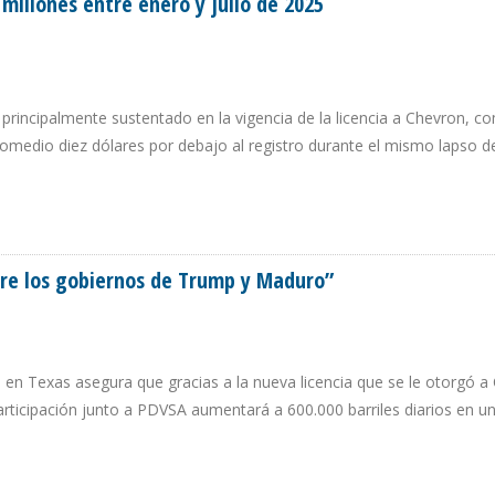
millones entre enero y julio de 2025
 principalmente sustentado en la vigencia de la licencia a Chevron, c
romedio diez dólares por debajo al registro durante el mismo lapso 
 MILLONES ENTRE ENERO Y JULIO DE 2025
ntre los gobiernos de Trump y Maduro”
o en Texas asegura que gracias a la nueva licencia que se le otorgó a
articipación junto a PDVSA aumentará a 600.000 barriles diarios en u
 ENTRE LOS GOBIERNOS DE TRUMP Y MADURO”