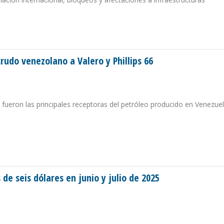
 EE.UU. Y CAYÓ 2,4% EN COLOMBIA DURANTE PRIMER SEMESTRE DE 2025
udo venezolano a Valero y Phillips 66
 fueron las principales receptoras del petróleo producido en Venezue
 CRUDO VENEZOLANO A VALERO Y PHILLIPS 66
e seis dólares en junio y julio de 2025