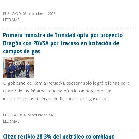
PUBLICADO: 08 de octubre de 2025
LEER MÁS
SOBRE FEDECÁMARAS: EL TURISMO ES EL SECTOR PRODUCTIVO
QUE REPORTA MAYOR IMPACTO POR CORTES ELÉCTRICOS EN
VENEZUELA
Primera ministra de Trinidad opta por proyecto
Dragón con PDVSA por fracaso en licitación de
campos de gas
El gobierno de Kamla Persad-Bissessar solo logró ofertas para
cuatro de las 26 áreas que se ofrecieron para intentar
incrementar las reservas de hidrocarburos gaseosos
PUBLICADO: 07 de octubre de 2025
LEER MÁS
SOBRE PRIMERA MINISTRA DE TRINIDAD OPTA POR PROYECTO
DRAGÓN CON PDVSA POR FRACASO EN LICITACIÓN DE CAMPOS
DE GAS
Citgo recibió 28,3% del petróleo colombiano