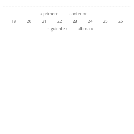
TECNOLÓGICOS PARA LA INDUSTRIA PETROLERA
« primero
‹ anterior
…
19
20
21
22
23
24
25
26
Páginas
siguiente ›
última »