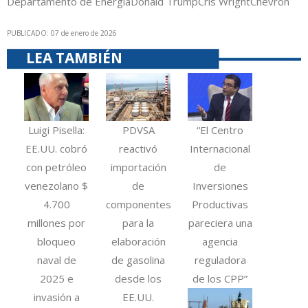
Departamento de Energía
Donald Trump
Cris Wright
Chevron
PUBLICADO: 07 de enero de 2026
LEA TAMBIÉN
Luigi Pisella:
PDVSA
“El Centro
EE.UU. cobró
reactivó
Internacional
con petróleo
importación
de
venezolano $
de
Inversiones
4.700
componentes
Productivas
millones por
para la
pareciera una
bloqueo
elaboración
agencia
naval de
de gasolina
reguladora
2025 e
desde los
de los CPP”
invasión a
EE.UU.