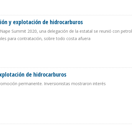
A CREACIÓN DE UNA LEY DE CANON DE HIDROCARBUROS
ión y explotación de hidrocarburos
 Nape Summit 2020, una delegación de la estatal se reunió con petro
bles para contratación, sobre todo costa afuera
ORACIÓN Y EXPLOTACIÓN DE HIDROCARBUROS
xplotación de hidrocarburos
romoción permanente. Inversionistas mostraron interés
 Y EXPLOTACIÓN DE HIDROCARBUROS