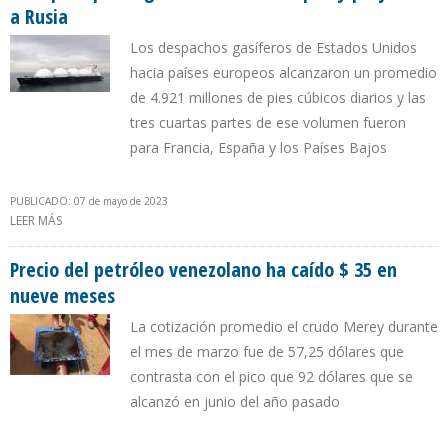
a Rusia
Los despachos gasíferos de Estados Unidos
hacia países europeos alcanzaron un promedio
de 4.921 millones de pies cúbicos diarios y las
tres cuartas partes de ese volumen fueron
para Francia, España y los Países Bajos
PUBLICADO: 07 de mayo de 2023
LEER MÁS
SOBRE EEUU RECORTÓ ENVÍOS DE GAS A CHINA Y EL CARIBE EN
2022 PARA PRIVILEGIAR A LA UNIÓN EUROPEA Y PERJUDICAR A
RUSIA
Precio del petróleo venezolano ha caído $ 35 en
nueve meses
La cotización promedio el crudo Merey durante
el mes de marzo fue de 57,25 dólares que
contrasta con el pico que 92 dólares que se
alcanzó en junio del año pasado