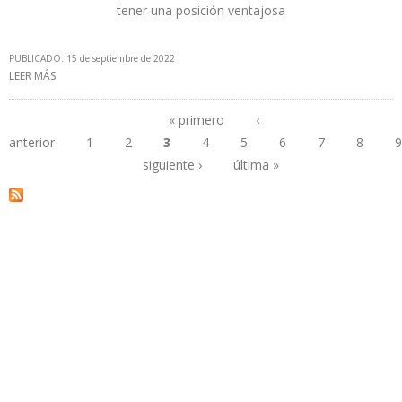
tener una posición ventajosa
PUBLICADO: 15 de septiembre de 2022
LEER MÁS
SOBRE EL GAS NATURAL OFRECE A VENEZUELA LA OPORTUNIDAD
PARA REINCORPORARSE AL ESCENARIO ENERGÉTICO
INTERNACIONAL
« primero
‹
anterior
1
2
3
4
5
6
7
8
9
Páginas
siguiente ›
última »