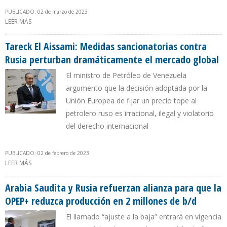
PUBLICADO: 02 de marzo de 2023
LEER MÁS
SOBRE RUSIA VENDE SU PETRÓLEO A CHINA CON UNA REBAJA
SUPERIOR A $10 CON RESPECTO AL DE VENEZUELA
Tareck El Aissami: Medidas sancionatorias contra
Rusia perturban dramáticamente el mercado global
El ministro de Petróleo de Venezuela
argumento que la decisión adoptada por la
Unión Europea de fijar un precio tope al
petrolero ruso es irracional, ilegal y violatorio
del derecho internacional
PUBLICADO: 02 de febrero de 2023
LEER MÁS
SOBRE TARECK EL AISSAMI: MEDIDAS SANCIONATORIAS CONTRA
RUSIA PERTURBAN DRAMÁTICAMENTE EL MERCADO GLOBAL
Arabia Saudita y Rusia refuerzan alianza para que la
OPEP+ reduzca producción en 2 millones de b/d
El llamado “ajuste a la baja” entrará en vigencia