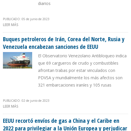
diarios
PUBLICADO: 05 de junio de 2023
LEER MÁS
SOBRE RUSIA ASUMIRÁ LA MAYOR CUOTA DEL RECORTE DE LA
OPEP+ PARA 2024
Buques petroleros de Irán, Corea del Norte, Rusia y
Venezuela encabezan sanciones de EEUU
El Observatorio Venezolano Antibloqueo indica
que 69 cargueros de crudo y combustibles
afrontan trabas por estar vinculados con
PDVSA y mundialmente los más afectos son
321 embarcaciones iraníes y 105 rusas
PUBLICADO: 02 de junio de 2023
LEER MÁS
SOBRE BUQUES PETROLEROS DE IRÁN, COREA DEL NORTE, RUSIA Y
VENEZUELA ENCABEZAN SANCIONES DE EEUU
EEUU recortó envíos de gas a China y el Caribe en
2022 para privilegiar a la Unión Europea y perjudicar