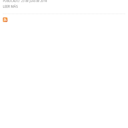
PUBLICADO: 23 de julio de 2018
LEER MÁS
SOBRE VIII JORNADAS ANÍBAL DOMINICI SE CENTRAN EN REFORMA
LEGAL PETROLERA EN VENEZUELA