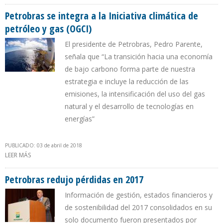
OPORTUNIDADES DE INVERSIÓN EN PROYECTOS PETRÓLEO Y GAS
DENTRO Y FUERA DE BRASIL
Petrobras se integra a la Iniciativa climática de
petróleo y gas (OGCI)
El presidente de Petrobras, Pedro Parente,
señala que “La transición hacia una economía
de bajo carbono forma parte de nuestra
estrategia e incluye la reducción de las
emisiones, la intensificación del uso del gas
natural y el desarrollo de tecnologías en
energías”
PUBLICADO: 03 de abril de 2018
LEER MÁS
SOBRE PETROBRAS SE INTEGRA A LA INICIATIVA CLIMÁTICA DE
PETRÓLEO Y GAS (OGCI)
Petrobras redujo pérdidas en 2017
Información de gestión, estados financieros y
de sostenibilidad del 2017 consolidados en su
solo documento fueron presentados por