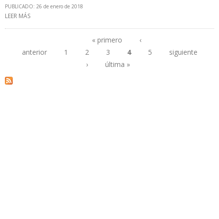
PUBLICADO: 26 de enero de 2018
LEER MÁS
SOBRE PETROBRAS AJUSTA PRECIOS PARA GLP INDUSTRIAL Y
COMERCIAL Y RESIDENCIAL
« primero
‹
anterior
1
2
3
4
5
siguiente
Páginas
›
última »