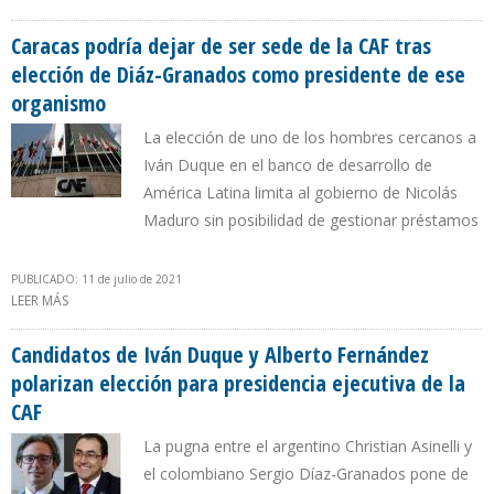
REMITE A UNA FISCALIZACIÓN EXTREMA Y NO AL CONTROL
ACCIONARIO
Caracas podría dejar de ser sede de la CAF tras
elección de Diáz-Granados como presidente de ese
organismo
La elección de uno de los hombres cercanos a
Iván Duque en el banco de desarrollo de
América Latina limita al gobierno de Nicolás
Maduro sin posibilidad de gestionar préstamos
PUBLICADO: 11 de julio de 2021
LEER MÁS
SOBRE CARACAS PODRÍA DEJAR DE SER SEDE DE LA CAF TRAS
ELECCIÓN DE DIÁZ-GRANADOS COMO PRESIDENTE DE ESE
ORGANISMO
Candidatos de Iván Duque y Alberto Fernández
polarizan elección para presidencia ejecutiva de la
CAF
La pugna entre el argentino Christian Asinelli y
el colombiano Sergio Díaz-Granados pone de