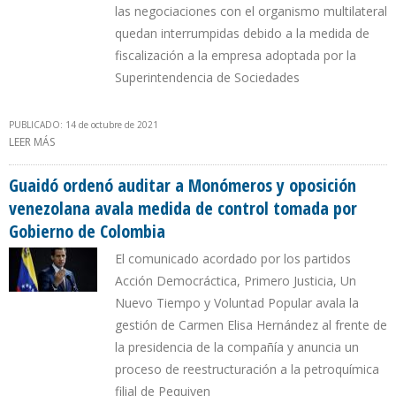
las negociaciones con el organismo multilateral
quedan interrumpidas debido a la medida de
fiscalización a la empresa adoptada por la
Superintendencia de Sociedades
PUBLICADO: 14 de octubre de 2021
LEER MÁS
SOBRE EL SALVAVIDAS DE MONÓMEROS ESTABA EN UN
FINANCIAMIENTO QUE SE NEGOCIABA EL BANCO
INTERAMERICANO
Guaidó ordenó auditar a Monómeros y oposición
venezolana avala medida de control tomada por
Gobierno de Colombia
El comunicado acordado por los partidos
Acción Democráctica, Primero Justicia, Un
Nuevo Tiempo y Voluntad Popular avala la
gestión de Carmen Elisa Hernández al frente de
la presidencia de la compañía y anuncia un
proceso de reestructuración a la petroquímica
filial de Pequiven