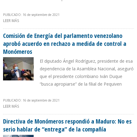
PUBLICADO: 16 de septiembre de 2021
LEER MÁS
SOBRE GUAIDÓ ORDENÓ AUDITAR A MONÓMEROS Y OPOSICIÓN
VENEZOLANA AVALA MEDIDA DE CONTROL TOMADA POR
GOBIERNO DE COLOMBIA
Comisión de Energía del parlamento venezolano
aprobó acuerdo en rechazo a medida de control a
Monómeros
El diputado Ángel Rodríguez, presidente de esa
dependencia de la Asamblea Nacional, aseguró
que el presidente colombiano Iván Duque
“busca apropiarse” de la filial de Pequiven
PUBLICADO: 16 de septiembre de 2021
LEER MÁS
SOBRE COMISIÓN DE ENERGÍA DEL PARLAMENTO VENEZOLANO
APROBÓ ACUERDO EN RECHAZO A MEDIDA DE CONTROL A
MONÓMEROS
Directiva de Monómeros respondió a Maduro: No es
serio hablar de “entrega” de la compañía