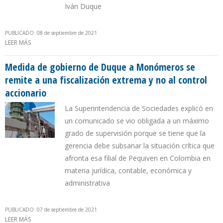
Iván Duque
PUBLICADO: 08 de septiembre de 2021
LEER MÁS
SOBRE MADURO ORDENA A JORGE RODRÍGUEZ QUE MEDIDA DE
CONTROL A MONÓMEROS SE INCLUYA EN DISCUSIONES DE
MÉXICO
Medida de gobierno de Duque a Monómeros se
remite a una fiscalización extrema y no al control
accionario
La Superintendencia de Sociedades explicó en
un comunicado se vio obligada a un máximo
grado de supervisión porque se tiene que la
gerencia debe subsanar la situación crítica que
afronta esa filial de Pequiven en Colombia en
materia jurídica, contable, económica y
administrativa
PUBLICADO: 07 de septiembre de 2021
LEER MÁS
SOBRE MEDIDA DE GOBIERNO DE DUQUE A MONÓMEROS SE