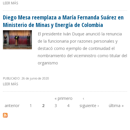
LEER MÁS
SOBRE MIGUEL LOTERO FUE JURAMENTADO COMO VICEMINISTRO
DE ENERGÍA DE COLOMBIA
Diego Mesa reemplaza a María Fernanda Suárez en
Ministerio de Minas y Energía de Colombia
El presidente Iván Duque anunció la renuncia
de la funcionaria por razones personales y
destacó como ejemplo de continuidad el
nombramiento del viceministro como titular del
organismo
PUBLICADO: 26 de junio de 2020
LEER MÁS
SOBRE DIEGO MESA REEMPLAZA A MARÍA FERNANDA SUÁREZ EN
MINISTERIO DE MINAS Y ENERGÍA DE COLOMBIA
« primero
‹
anterior
1
2
3
4
siguiente ›
última »
Páginas