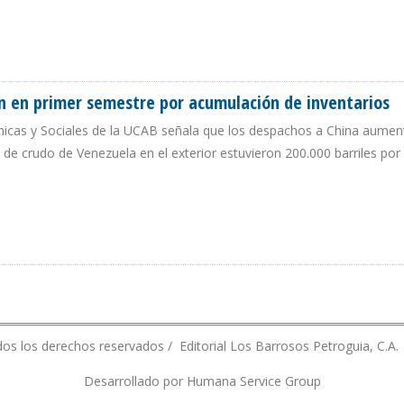
SCUENTO PARA COMPETIR CON EL PETRÓLEO RUSO EN CHINA
n en primer semestre por acumulación de inventarios
ómicas y Sociales de la UCAB señala que los despachos a China aume
s de crudo de Venezuela en el exterior estuvieron 200.000 barriles po
CIÓN EN PRIMER SEMESTRE POR ACUMULACIÓN DE INVENTARIOS
os los derechos reservados / Editorial Los Barrosos Petroguia, C.A.
Desarrollado por Humana Service Group