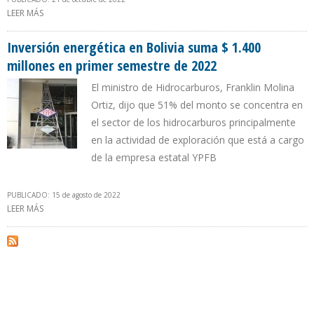
LEER MÁS
SOBRE FRANKLIN MOLINA: BOLIVIA SUSTITUYÓ EN 50% EL USO DEL
GAS NATURAL POR ENERGÍAS RENOVABLES EN GENERACIÓN
ELÉCTRICA
Inversión energética en Bolivia suma $ 1.400
millones en primer semestre de 2022
El ministro de Hidrocarburos, Franklin Molina
Ortiz, dijo que 51% del monto se concentra en
el sector de los hidrocarburos principalmente
en la actividad de exploración que está a cargo
de la empresa estatal YPFB
PUBLICADO: 15 de agosto de 2022
LEER MÁS
SOBRE INVERSIÓN ENERGÉTICA EN BOLIVIA SUMA $ 1.400
MILLONES EN PRIMER SEMESTRE DE 2022