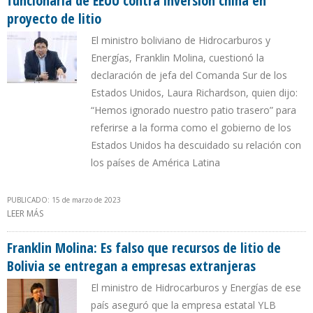
funcionaria de EEUU contra inversión china en
proyecto de litio
El ministro boliviano de Hidrocarburos y
Energías, Franklin Molina, cuestionó la
declaración de jefa del Comanda Sur de los
Estados Unidos, Laura Richardson, quien dijo:
“Hemos ignorado nuestro patio trasero” para
referirse a la forma como el gobierno de los
Estados Unidos ha descuidado su relación con
los países de América Latina
PUBLICADO: 15 de marzo de 2023
LEER MÁS
SOBRE GOBIERNO DE BOLIVIA RECHAZA DECLARACIÓN DE
FUNCIONARIA DE EEUU CONTRA INVERSIÓN CHINA EN PROYECTO
DE LITIO
Franklin Molina: Es falso que recursos de litio de
Bolivia se entregan a empresas extranjeras
El ministro de Hidrocarburos y Energías de ese
país aseguró que la empresa estatal YLB