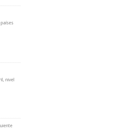
 países
l, nivel
guiente