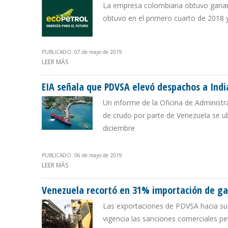
La empresa colombiana obtuvo gananc
obtuvo en el primero cuarto de 2018 y
PUBLICADO: 07 de mayo de 2019
LEER MÁS
SOBRE EXPORTACIONES DE ECOPETROL A EEUU AUMENT
EIA señala que PDVSA elevó despachos a India
Un informe de la Oficina de Administ
de crudo por parte de Venezuela se ub
diciembre
PUBLICADO: 06 de mayo de 2019
LEER MÁS
SOBRE EIA SEÑALA QUE PDVSA ELEVÓ DESPACHOS A IND
Venezuela recortó en 31% importación de ga
Las exportaciones de PDVSA hacia su
vigencia las sanciones comerciales p