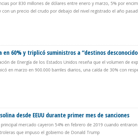
ias por 830 millones de dólares entre enero y marzo, 5% por encim
 con un precio del crudo por debajo del nivel registrado el año pasa
ARON 24,7% DURANTE PRIMER TRIMESTRE DE 2019
 en 60% y triplicó suministros a “destinos desconocido
ración de Energía de los Estados Unidos reseña que el volumen de ex
icó en marzo en 900.000 barriles diarios, una caída de 30% con resp
IA EN 60% Y TRIPLICÓ SUMINISTROS A “DESTINOS DESCONOCIDOS”
solina desde EEUU durante primer mes de sanciones
 principal mercado cayeron 54% en febrero de 2019 cuando entraron
etroleras que impuso el gobierno de Donald Trump