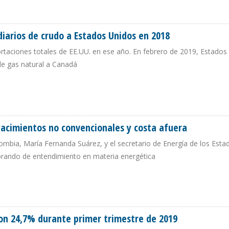
EL DE IRAK Y EEUU OPTA POR EL DE RUSIA
diarios de crudo a Estados Unidos en 2018
ortaciones totales de EE.UU. en ese año. En febrero de 2019, Estados
de gas natural a Canadá
ES DIARIOS DE CRUDO A ESTADOS UNIDOS EN 2018
acimientos no convencionales y costa afuera
ombia, María Fernanda Suárez, y el secretario de Energía de los Esta
orando de entendimiento en materia energética
E YACIMIENTOS NO CONVENCIONALES Y COSTA AFUERA
on 24,7% durante primer trimestre de 2019