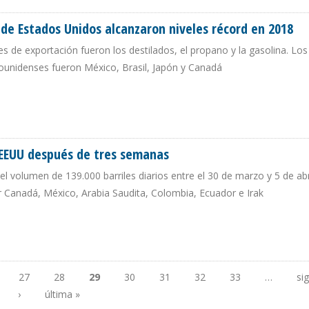
 de Estados Unidos alcanzaron niveles récord en 2018
de exportación fueron los destilados, el propano y la gasolina. Los
unidenses fueron México, Brasil, Japón y Canadá
EROS DE ESTADOS UNIDOS ALCANZARON NIVELES RÉCORD EN 2018
 EEUU después de tres semanas
volumen de 139.000 barriles diarios entre el 30 de marzo y 5 de abri
r Canadá, México, Arabia Saudita, Colombia, Ecuador e Irak
A EEUU DESPUÉS DE TRES SEMANAS
27
28
29
30
31
32
33
…
si
›
última »