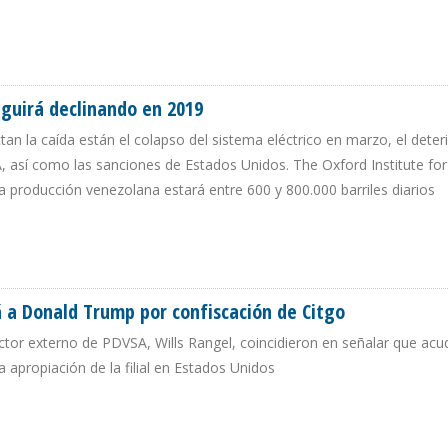
GASOLINA DESDE EEUU DURANTE PRIMER MES DE SANCIONES
eguirá declinando en 2019
ctan la caída están el colapso del sistema eléctrico en marzo, el deter
A, así como las sanciones de Estados Unidos. The Oxford Institute fo
la producción venezolana estará entre 600 y 800.000 barriles diarios
A SEGUIRÁ DECLINANDO EN 2019
 a Donald Trump por confiscación de Citgo
ector externo de PDVSA, Wills Rangel, coincidieron en señalar que acu
a apropiación de la filial en Estados Unidos
DARÁ A DONALD TRUMP POR CONFISCACIÓN DE CITGO