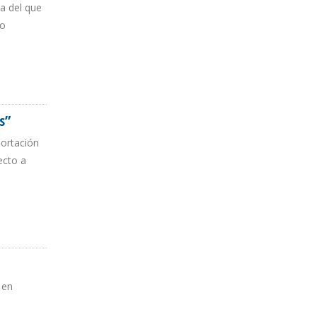
a del que
do
s”
portación
ecto a
 en