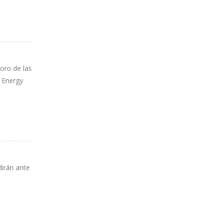
ioro de las
r Energy
dirán ante