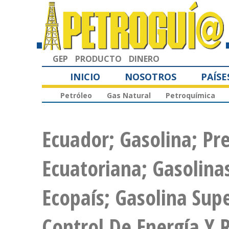
GEP
PRODUCTO
DINERO
INICIO
NOSOTROS
PAÍSE
Petróleo
Gas Natural
Petroquímica
Ecuador; Gasolina; Pre
Ecuatoriana; Gasolinas
Ecopaís; Gasolina Sup
Control De Energía Y 