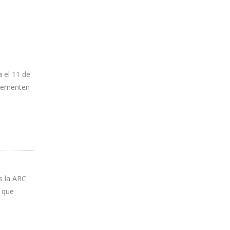
 el 11 de
ncrementen
es la ARC
o que