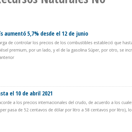
ís aumentó 5,7% desde el 12 de junio
ga de controlar los precios de los combustibles estableció que hasta
 diésel premium, por un lado, y el de la gasolina Súper, por otro, se i
anterior
OPAÍS AUMENTÓ 5,7% DESDE EL 12 DE JUNIO
ta el 10 de abril 2021
 acorde a los precios internacionales del crudo, de acuerdo a los cual
per pasa de 52 centavos de dólar por litro a 58 centavos por litro), l