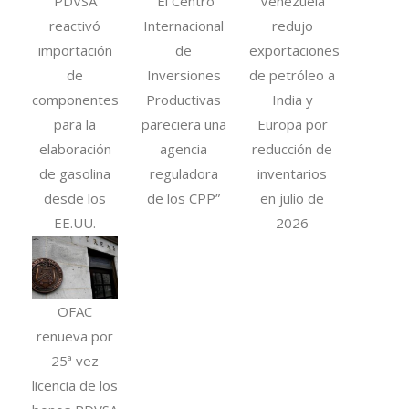
PDVSA
“El Centro
Venezuela
reactivó
Internacional
redujo
importación
de
exportaciones
de
Inversiones
de petróleo a
componentes
Productivas
India y
para la
pareciera una
Europa por
elaboración
agencia
reducción de
de gasolina
reguladora
inventarios
desde los
de los CPP”
en julio de
EE.UU.
2026
OFAC
renueva por
25ª vez
licencia de los