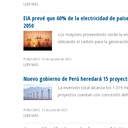
LEER MÁS
SOBRE RENOVABLES GENERARON 14,2% DE LA DEMANDA
EIA prevé que 60% de la electricidad de país
2050
Los mayores proveedores serán la ene
utilizando el carbón para la generaci
PUBLICADO: 15 de octubre de 2021
LEER MÁS
SOBRE EIA PREVÉ QUE 60% DE LA ELECTRICIDAD DE PA
Nuevo gobierno de Perú heredará 15 proyecto
La inversión total alcanza los 1.319 
proyectos cuentan con concesión defi
PUBLICADO: 21 de julio de 2021
LEER MÁS
SOBRE NUEVO GOBIERNO DE PERÚ HEREDARÁ 15 PROY