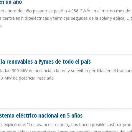
en un año
 en enero del año pasado se pasó a 4.956 GW/h en el mismo mes de 
centrales hidroeléctricas y térmicas seguidas de la solar y eólica. El 
s
% EN UN AÑO
gía renovables a Pymes de todo el país
ñadan 300 MW de potencia a la red y se eviten pérdidas en el transpo
150 MW de potencia instalada
ERGÍA RENOVABLES A PYMES DE TODO EL PAÍS
istema eléctrico nacional en 5 años
z explicó que: “Los avances tecnológicos hacen posible sustituir gra
son renovables y competitivas como las energías provenientes del sol,