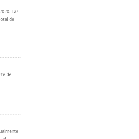
2020. Las
total de
rte de
dualmente
 el