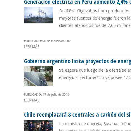
Generación eléctrica en Perú aumentó 2,4% 
De 4.841 Gigavatios hora producidos
mayores fuentes de energía fueron las 
clientes atendidos fue de 7,65 millone
PUBLICADO: 20 de febrero de 2020
LEER MÁS
SOBRE GENERACIÓN ELÉCTRICA EN PERÚ AUMENTÓ 2,4
Gobierno argentino licita proyectos de ener
Se espera que luego de la oferta se a
energía. El sector eólico ya posee 1.
PUBLICADO: 17 de julio de 2019
LEER MÁS
SOBRE GOBIERNO ARGENTINO LICITA PROYECTOS DE EN
Chile reemplazará 8 centrales a carbón del s
La ministra de energía, Susana Jiméne
las centrales a carbón con otras que 