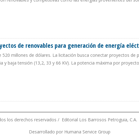
L SISTEMA ELÉCTRICO NACIONAL EN 5 AÑOS
oyectos de renovables para generación de energía eléct
de 520 millones de dólares. La licitación busca conectar proyectos de
a y baja tensión (13,2, 33 y 66 KV). La potencia máxima por proyect
 PROYECTOS DE RENOVABLES PARA GENERACIÓN DE ENERGÍA ELÉCTRICA
os los derechos reservados / Editorial Los Barrosos Petroguia, C.A.
Desarrollado por Humana Service Group