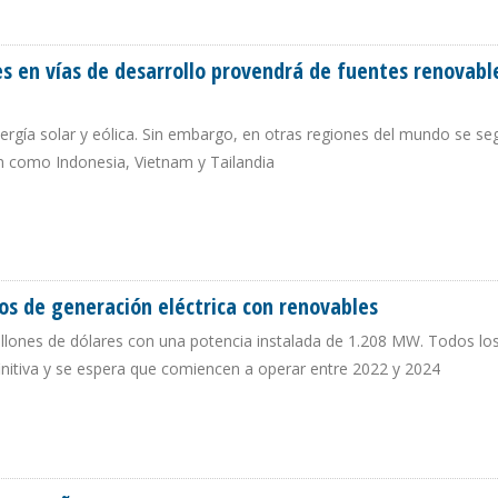
 ELÉCTRICA EN ARGENTINA EN SEPTIEMBRE
es en vías de desarrollo provendrá de fuentes renovabl
rgía solar y eólica. Sin embargo, en otras regiones del mundo se se
ón como Indonesia, Vietnam y Tailandia
ÍSES EN VÍAS DE DESARROLLO PROVENDRÁ DE FUENTES RENOVABLES EN 2050
s de generación eléctrica con renovables
millones de dólares con una potencia instalada de 1.208 MW. Todos lo
nitiva y se espera que comiencen a operar entre 2022 y 2024
ECTOS DE GENERACIÓN ELÉCTRICA CON RENOVABLES