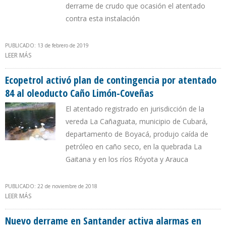
derrame de crudo que ocasión el atentado
contra esta instalación
PUBLICADO: 13 de febrero de 2019
LEER MÁS
SOBRE 7 ATENTADOS ACUMULA OLEODUCTO CAÑO LIMÓN-
COVEÑAS EN SÓLO MES Y MEDIO DE 2019
Ecopetrol activó plan de contingencia por atentado
84 al oleoducto Caño Limón-Coveñas
El atentado registrado en jurisdicción de la
vereda La Cañaguata, municipio de Cubará,
departamento de Boyacá, produjo caída de
petróleo en caño seco, en la quebrada La
Gaitana y en los ríos Róyota y Arauca
PUBLICADO: 22 de noviembre de 2018
LEER MÁS
SOBRE ECOPETROL ACTIVÓ PLAN DE CONTINGENCIA POR
ATENTADO 84 AL OLEODUCTO CAÑO LIMÓN-COVEÑAS
Nuevo derrame en Santander activa alarmas en