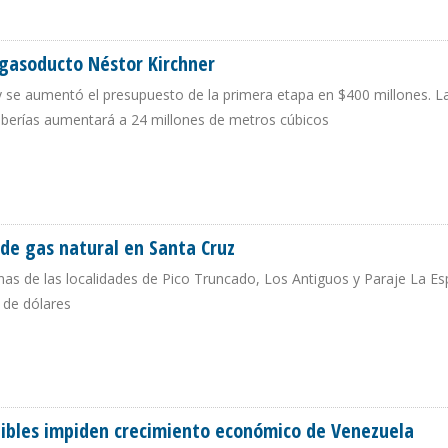
ZONDA EN PROVINCIA DE SAN JUAN
 gasoducto Néstor Kirchner
 y se aumentó el presupuesto de la primera etapa en $400 millones. L
uberías aumentará a 24 millones de metros cúbicos
ÓN DE GASODUCTO NÉSTOR KIRCHNER
 de gas natural en Santa Cruz
nas de las localidades de Pico Truncado, Los Antiguos y Paraje La Es
 de dólares
DES DE GAS NATURAL EN SANTA CRUZ
stibles impiden crecimiento económico de Venezuela