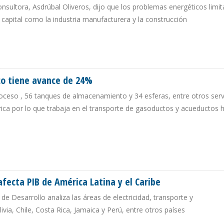
onsultora, Asdrúbal Oliveros, dijo que los problemas energéticos limit
 capital como la industria manufacturera y la construcción
MBUSTIBLES IMPIDEN CRECIMIENTO ECONÓMICO DE VENEZUELA
co tiene avance de 24%
roceso , 56 tanques de almacenamiento y 34 esferas, entre otros serv
rica por lo que trabaja en el transporte de gasoductos y acueductos 
ÉXICO TIENE AVANCE DE 24%
afecta PIB de América Latina y el Caribe
e Desarrollo analiza las áreas de electricidad, transporte y
via, Chile, Costa Rica, Jamaica y Perú, entre otros países