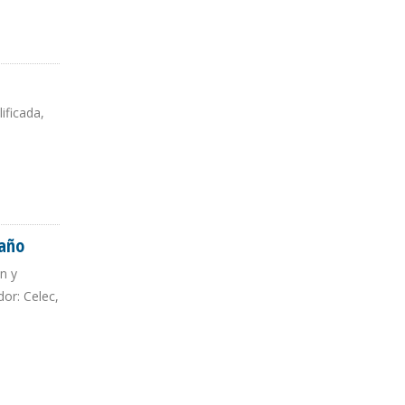
ificada,
 año
n y
or: Celec,