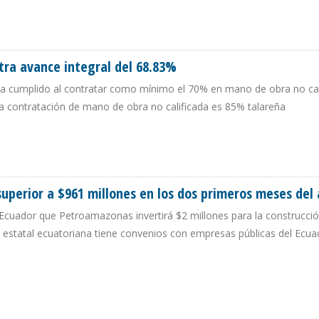
A AFECTA PIB DE AMÉRICA LATINA Y EL CARIBE
tra avance integral del 68.83%
a cumplido al contratar como mínimo el 70% en mano de obra no cal
la contratación de mano de obra no calificada es 85% talareña
GISTRA AVANCE INTEGRAL DEL 68.83%
perior a $961 millones en los dos primeros meses del
 Ecuador que Petroamazonas invertirá $2 millones para la construcció
 estatal ecuatoriana tiene convenios con empresas públicas del Ecuad
 SUPERIOR A $961 MILLONES EN LOS DOS PRIMEROS MESES DEL AÑO