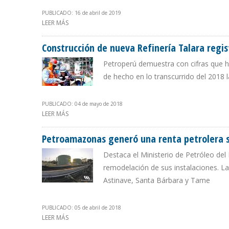
PUBLICADO: 16 de abril de 2019
LEER MÁS
SOBRE BID: FALTA DE INVERSIONES EN INFRAESTRUCTUR
Construcción de nueva Refinería Talara regis
Petroperú demuestra con cifras que h
de hecho en lo transcurrido del 2018 
PUBLICADO: 04 de mayo de 2018
LEER MÁS
SOBRE CONSTRUCCIÓN DE NUEVA REFINERÍA TALARA RE
Petroamazonas generó una renta petrolera su
Destaca el Ministerio de Petróleo del
remodelación de sus instalaciones. La
Astinave, Santa Bárbara y Tame
PUBLICADO: 05 de abril de 2018
LEER MÁS
SOBRE PETROAMAZONAS GENERÓ UNA RENTA PETROLERA