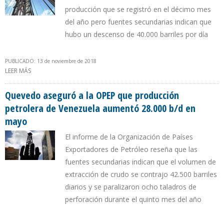
producción que se registró en el décimo mes
del año pero fuentes secundarias indican que
hubo un descenso de 40.000 barriles por día
PUBLICADO: 13 de noviembre de 2018
LEER MÁS
SOBRE OPEP: PRODUCCIÓN PETROLERA DE VENEZUELA CAYÓ A 1,1
MILLONES DE BARRILES DIARIOS EN OCTUBRE
Quevedo aseguró a la OPEP que producción
petrolera de Venezuela aumentó 28.000 b/d en
mayo
El informe de la Organización de Países
Exportadores de Petróleo reseña que las
fuentes secundarias indican que el volumen de
extracción de crudo se contrajo 42.500 barriles
diarios y se paralizaron ocho taladros de
perforación durante el quinto mes del año