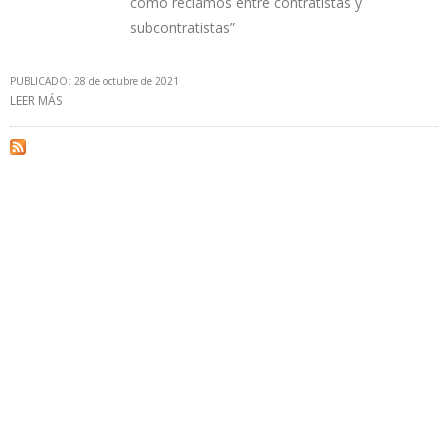
como reclamos entre contratistas y
subcontratistas”
PUBLICADO: 28 de octubre de 2021
LEER MÁS
SOBRE INAUGURACIÓN DE REFINERÍA TALARA SE RETRASA HASTA
ABRIL DE 2022