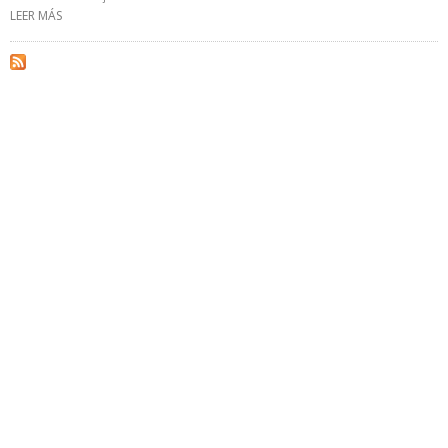
LEER MÁS
SOBRE GOBIERNO DE PERÚ CONSTRUIRÁ DOS CENTRALES
HIDROELÉCTRICAS EN EL SUR DEL PAÍS