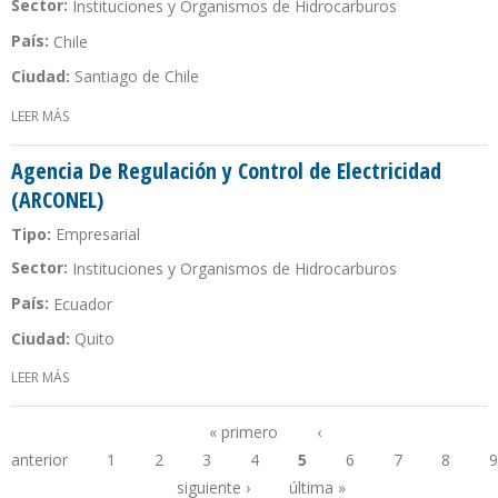
Sector:
Instituciones y Organismos de Hidrocarburos
País:
Chile
Ciudad:
Santiago de Chile
LEER MÁS
SOBRE AGENCIA CHILENA DE EFICIENCIA ENERGÉTICA (ACHEE)
Agencia De Regulación y Control de Electricidad
(ARCONEL)
Tipo:
Empresarial
Sector:
Instituciones y Organismos de Hidrocarburos
País:
Ecuador
Ciudad:
Quito
LEER MÁS
SOBRE AGENCIA DE REGULACIÓN Y CONTROL DE ELECTRICIDAD
(ARCONEL)
« primero
‹
anterior
1
2
3
4
5
6
7
8
9
Páginas
siguiente ›
última »