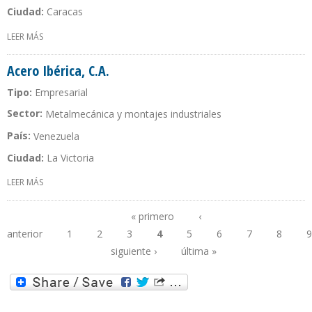
Ciudad:
Caracas
LEER MÁS
SOBRE ACERO GALVANIZADO P & M, C.A.
Acero Ibérica, C.A.
Tipo:
Empresarial
Sector:
Metalmecánica y montajes industriales
País:
Venezuela
Ciudad:
La Victoria
LEER MÁS
SOBRE ACERO IBÉRICA, C.A.
« primero
‹
anterior
1
2
3
4
5
6
7
8
9
Páginas
siguiente ›
última »