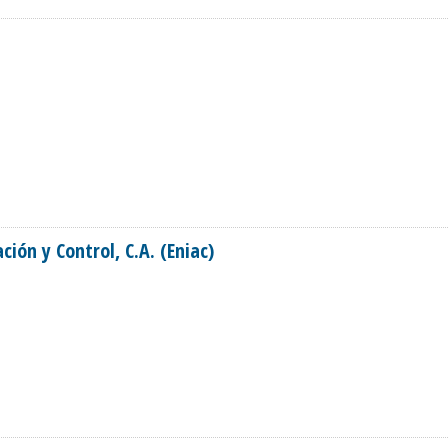
ón y Control, C.A. (Eniac)
ACIÓN Y CONTROL, C.A. (ENIAC)