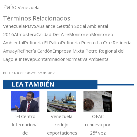
País:
Venezuela
Términos Relacionados:
Venezuela
PDVSA
Balance Gestión Social Ambiental
2016
Atmósfera
Calidad Del Aire
Monitoreo
Monitoreo
Ambiental
Refinería El Palito
Refinería Puerto La Cruz
Refinería
Amuay
Refinería Cardón
Empresa Mixta Petro Regional del
Lago e Intevep
Contaminación
Normativa Ambiental
PUBLICADO: 03 de octubre de 2017
LEA TAMBIÉN
“El Centro
Venezuela
OFAC
Internacional
redujo
renueva por
de
exportaciones
25ª vez