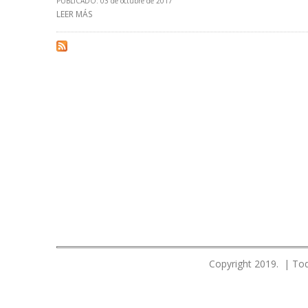
PUBLICADO: 03 de octubre de 2017
LEER MÁS
SOBRE PDVSA AUMENTA 221% PRESUPUESTO PARA MONIT
Copyright 2019. | Tod