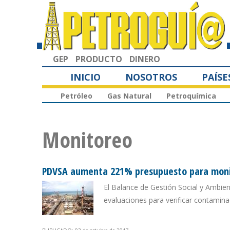
GEP
PRODUCTO
DINERO
INICIO
NOSOTROS
PAÍSE
Petróleo
Gas Natural
Petroquímica
Monitoreo
PDVSA aumenta 221% presupuesto para monito
El Balance de Gestión Social y Ambien
evaluaciones para verificar contamina