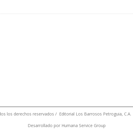
OREAR CALIDAD DE AIRE EN 2016 PERO SOLO EJECUTA EL 0,59%
os los derechos reservados / Editorial Los Barrosos Petroguia, C.A.
Desarrollado por Humana Service Group