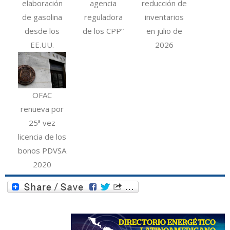
elaboración
agencia
reducción de
de gasolina
reguladora
inventarios
desde los
de los CPP”
en julio de
EE.UU.
2026
OFAC
renueva por
25ª vez
licencia de los
bonos PDVSA
2020