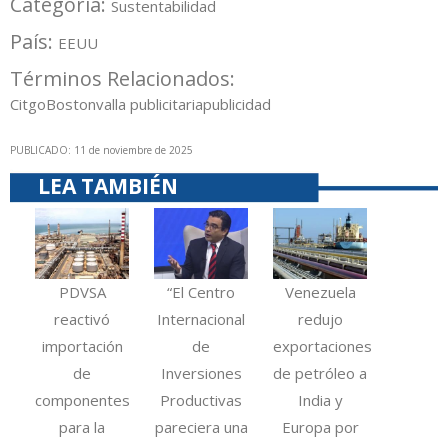
Categoría:
Sustentabilidad
País:
EEUU
Términos Relacionados:
Citgo
Boston
valla publicitaria
publicidad
PUBLICADO: 11 de noviembre de 2025
LEA TAMBIÉN
PDVSA
“El Centro
Venezuela
reactivó
Internacional
redujo
importación
de
exportaciones
de
Inversiones
de petróleo a
componentes
Productivas
India y
para la
pareciera una
Europa por