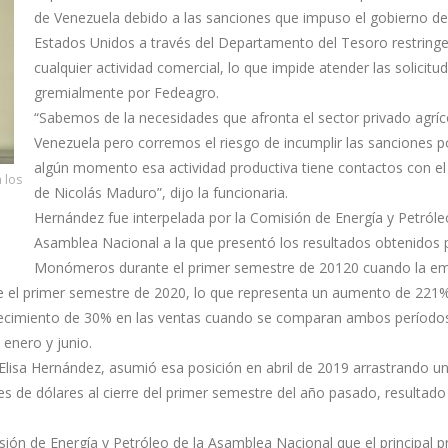
de Venezuela debido a las sanciones que impuso el gobierno de
Estados Unidos a través del Departamento del Tesoro restring
cualquier actividad comercial, lo que impide atender las solicit
gremialmente por Fedeagro.
“Sabemos de la necesidades que afronta el sector privado agríc
Venezuela pero corremos el riesgo de incumplir las sanciones 
algún momento esa actividad productiva tiene contactos con e
 los
de Nicolás Maduro”, dijo la funcionaria.
Hernández fue interpelada por la Comisión de Energía y Petróle
Asamblea Nacional a la que presentó los resultados obtenidos 
Monómeros durante el primer semestre de 20120 cuando la e
nte el primer semestre de 2020, lo que representa un aumento de 221
crecimiento de 30% en las ventas cuando se comparan ambos período
 enero y junio.
Elisa Hernández, asumió esa posición en abril de 2019 arrastrando u
es de dólares al cierre del primer semestre del año pasado, resultado
isión de Energía y Petróleo de la Asamblea Nacional que el principal 