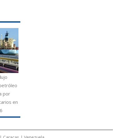
dujo
petróleo
a por
tarios en
26
 | Caracas | Venezuela