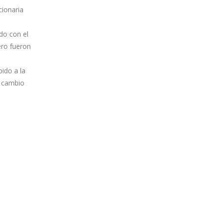
cionaria
do con el
ero fueron
ido a la
n cambio
s