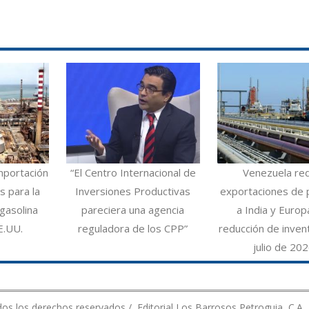
mportación
“El Centro Internacional de
Venezuela re
 para la
Inversiones Productivas
exportaciones de 
gasolina
pareciera una agencia
a India y Europ
E.UU.
reguladora de los CPP”
reducción de inven
julio de 20
os los derechos reservados / Editorial Los Barrosos Petroguia, C.A.