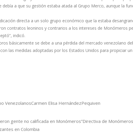
 debía a que su gestión estaba atada al Grupo Merco, aunque la fun
dicación directa a un solo grupo económico que la estaba desangran
eron contratos leoninos y contrarios a los intereses de Monómeros p
ptó”, indicó.
oros básicamente se debe a una pérdida del mercado venezolano deb
 con las medidas adoptadas por los Estados Unidos para propiciar u
o Venezolanos
Carmen Elisa Hernández
Pequiven
sieron gente no calificada en Monómeros”
Directiva de Monómero
izantes en Colombia