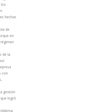
 los
en
udes hechas
ola de
porque en
l régimen
o de la
por
mrpresa
% con
s,
na gestión
 que logró
problema