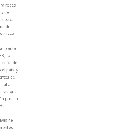
ara redes
io de
0 metros
ema de
paca-Av.
la planta
PFB, a
ucción de
el país, y
entes de
 julio
livia que
ón para la
ó el
ivas de
erentes