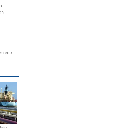
ta
00
tileno
dujo