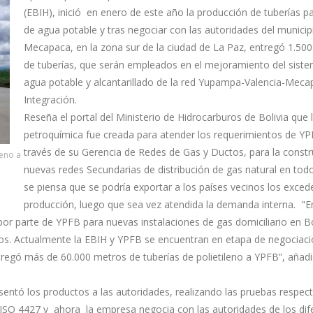
(EBIH), inició en enero de este año la producción de tuberías p
de agua potable y tras negociar con las autoridades del municip
Mecapaca, en la zona sur de la ciudad de La Paz, entregó 1.50
de tuberías, que serán empleados en el mejoramiento del sist
agua potable y alcantarillado de la red Yupampa-Valencia-Meca
Integración.
Reseña el portal del Ministerio de Hidrocarburos de Bolivia que 
petroquímica fue creada para atender los requerimientos de Y
través de su Gerencia de Redes de Gas y Ductos, para la constr
leno a
nuevas redes Secundarias de distribución de gas natural en todo 
se piensa que se podría exportar a los países vecinos los exced
producción, luego que sea vez atendida la demanda interna. "En
por parte de YPFB para nuevas instalaciones de gas domiciliario en Bo
s. Actualmente la EBIH y YPFB se encuentran en etapa de negociaci
tregó más de 60.000 metros de tuberías de polietileno a YPFB”, añadi
entó los productos a las autoridades, realizando las pruebas respect
 ISO 4427 y ahora la empresa negocia con las autoridades de los dif