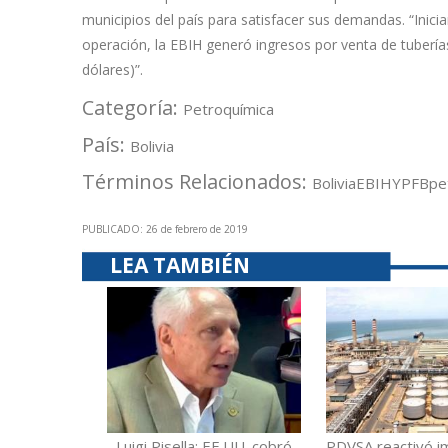
municipios del país para satisfacer sus demandas. “Inici
operación, la EBIH generó ingresos por venta de tuberí
dólares)”.
Categoría:
Petroquímica
País:
Bolivia
Términos Relacionados:
Bolivia
EBIH
YPFB
pe
PUBLICADO: 26 de febrero de 2019
LEA TAMBIÉN
Luigi Pisella: EE.UU. cobró
PDVSA reactivó i