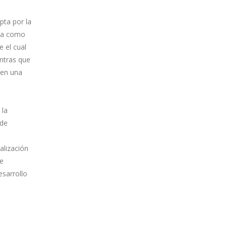
pta por la
bia como
 el cual
ntras que
 en una
 la
 de
alización
de
esarrollo