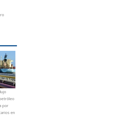
tro
dujo
petróleo
a por
tarios en