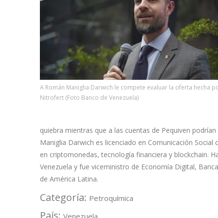
A Román Maniglia Darwich le compete evaluar la oferta hecha p
Nitrofert (Foto Banco de Venezuela)
quiebra mientras que a las cuentas de Pequiven podrían 
Maniglia Darwich es licenciado en Comunicación Social 
en criptomonedas, tecnología financiera y blockchain. H
Venezuela y fue viceministro de Economía Digital, Banca
de América Latina.
Categoría:
Petroquímica
País:
Venezuela