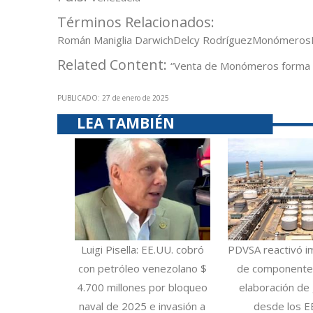
Términos Relacionados:
Román Maniglia Darwich
Delcy Rodríguez
Monómeros
Related Content:
“Venta de Monómeros forma pa
PUBLICADO: 27 de enero de 2025
LEA TAMBIÉN
Luigi Pisella: EE.UU. cobró
PDVSA reactivó i
con petróleo venezolano $
de componentes
4.700 millones por bloqueo
elaboración de 
naval de 2025 e invasión a
desde los E