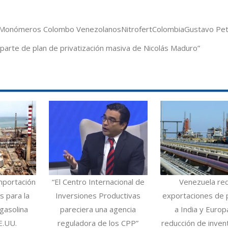
Monómeros Colombo Venezolanos
Nitrofert
Colombia
Gustavo Pe
rte de plan de privatización masiva de Nicolás Maduro”
mportación
“El Centro Internacional de
Venezuela re
 para la
Inversiones Productivas
exportaciones de 
gasolina
pareciera una agencia
a India y Europ
E.UU.
reguladora de los CPP”
reducción de inven