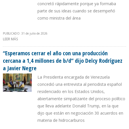
concretó rápidamente porque ya formaba
parte de sus ideas cuando se desempeñó
como ministra del área
PUBLICADO: 31 de julio de 2026
LEER MÁS
SOBRE “MI PROPUESTA AL PRESIDENTE TRUMP FUE DESARROLLAR
UNA AGENDA ENERGÉTICA A LARGO PLAZO”, DIJO DELCY
RODRÍGUEZ A LA REVISTA TIME
“Esperamos cerrar el año con una producción
cercana a 1,4 millones de b/d” dijo Delcy Rodríguez
a Javier Negre
La Presidenta encargada de Venezuela
concedió una entrevista al periodista español
residenciado en los Estados Unidos,
abiertamente simpatizante del proceso político
que lleva adelante Donald Trump, en la que
dijo que están en negociación 30 acuerdos en
materia de hidrocarburos