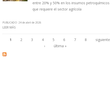
entre 20% y 50% en los insumos petroquímicos
que requiere el sector agrícola
PUBLICADO: 24 de abril de 2026
LEER MÁS
SOBRE ALZA EN PRECIO DE LOS FERTILIZANTES PERSUADIÓ A
PEQUIVEN A DESCARTAR VENTA DE MONÓMEROS
1
2
3
4
5
6
7
8
siguiente
›
última »
Páginas