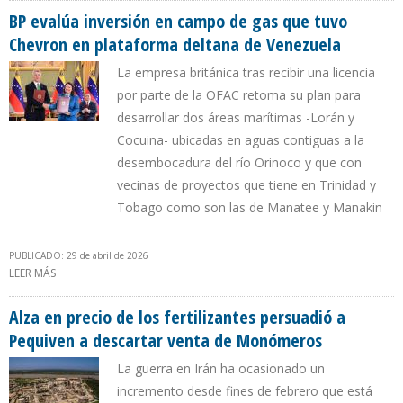
BP evalúa inversión en campo de gas que tuvo
Chevron en plataforma deltana de Venezuela
La empresa británica tras recibir una licencia
por parte de la OFAC retoma su plan para
desarrollar dos áreas marítimas -Lorán y
Cocuina- ubicadas en aguas contiguas a la
desembocadura del río Orinoco y que con
vecinas de proyectos que tiene en Trinidad y
Tobago como son las de Manatee y Manakin
PUBLICADO: 29 de abril de 2026
LEER MÁS
SOBRE BP EVALÚA INVERSIÓN EN CAMPO DE GAS QUE TUVO
CHEVRON EN PLATAFORMA DELTANA DE VENEZUELA
Alza en precio de los fertilizantes persuadió a
Pequiven a descartar venta de Monómeros
La guerra en Irán ha ocasionado un
incremento desde fines de febrero que está