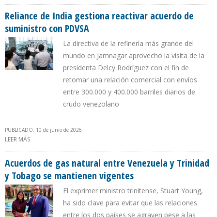
DIRECTO EN ZONAS AFECTADAS POR DOBLETE SÍSMICO
Reliance de India gestiona reactivar acuerdo de
suministro con PDVSA
La directiva de la refinería más grande del
mundo en Jamnagar aprovecho la visita de la
presidenta Delcy Rodríguez con el fin de
retomar una relación comercial con envíos
entre 300.000 y 400.000 barriles diarios de
crudo venezolano
PUBLICADO: 10 de junio de 2026
LEER MÁS
SOBRE RELIANCE DE INDIA GESTIONA REACTIVAR ACUERDO DE
SUMINISTRO CON PDVSA
Acuerdos de gas natural entre Venezuela y Trinidad
y Tobago se mantienen vigentes
El exprimer ministro trinitense, Stuart Young,
ha sido clave para evitar que las relaciones
entre los dos países se agraven pese a las