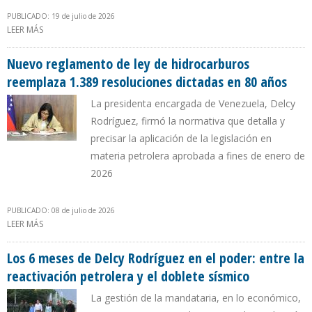
PUBLICADO: 19 de julio de 2026
LEER MÁS
SOBRE “ESPERAMOS CERRAR EL AÑO CON UNA PRODUCCIÓN
CERCANA A 1,4 MILLONES DE B/D” DIJO DELCY RODRÍGUEZ A JAVIER
NEGRE
Nuevo reglamento de ley de hidrocarburos
reemplaza 1.389 resoluciones dictadas en 80 años
La presidenta encargada de Venezuela, Delcy
Rodríguez, firmó la normativa que detalla y
precisar la aplicación de la legislación en
materia petrolera aprobada a fines de enero de
2026
PUBLICADO: 08 de julio de 2026
LEER MÁS
SOBRE NUEVO REGLAMENTO DE LEY DE HIDROCARBUROS
REEMPLAZA 1.389 RESOLUCIONES DICTADAS EN 80 AÑOS
Los 6 meses de Delcy Rodríguez en el poder: entre la
reactivación petrolera y el doblete sísmico
La gestión de la mandataria, en lo económico,