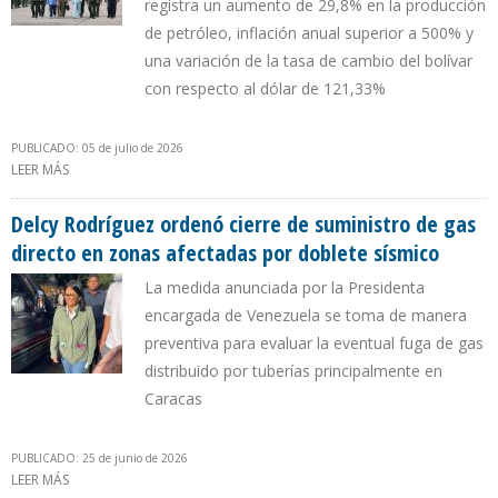
registra un aumento de 29,8% en la producción
de petróleo, inflación anual superior a 500% y
una variación de la tasa de cambio del bolívar
con respecto al dólar de 121,33%
PUBLICADO: 05 de julio de 2026
LEER MÁS
SOBRE LOS 6 MESES DE DELCY RODRÍGUEZ EN EL PODER: ENTRE LA
REACTIVACIÓN PETROLERA Y EL DOBLETE SÍSMICO
Delcy Rodríguez ordenó cierre de suministro de gas
directo en zonas afectadas por doblete sísmico
La medida anunciada por la Presidenta
encargada de Venezuela se toma de manera
preventiva para evaluar la eventual fuga de gas
distribuido por tuberías principalmente en
Caracas
PUBLICADO: 25 de junio de 2026
LEER MÁS
SOBRE DELCY RODRÍGUEZ ORDENÓ CIERRE DE SUMINISTRO DE GAS