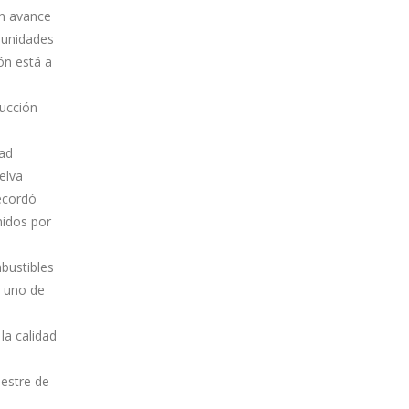
un avance
 unidades
ón está a
rucción
dad
elva
ecordó
nidos por
bustibles
o uno de
la calidad
mestre de