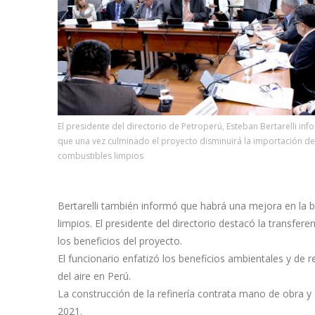
El presidente del directorio de Petroperú, Esteban Bertarelli in
que una vez culminado el proyecto disminuirá la importación de
combustibles limpios
Bertarelli también informó que habrá una mejora en la b
limpios. El presidente del directorio destacó la transfe
los beneficios del proyecto.
El funcionario enfatizó los beneficios ambientales y de 
del aire en Perú.
La construcción de la refinería contrata mano de obra y 
2021.