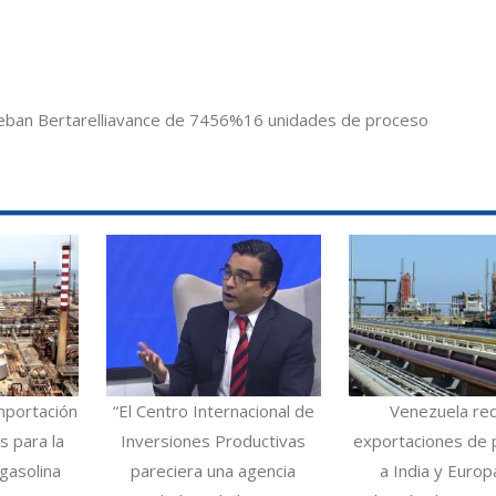
eban Bertarelli
avance de 74
56%
16 unidades de proceso
mportación
“El Centro Internacional de
Venezuela re
 para la
Inversiones Productivas
exportaciones de 
gasolina
pareciera una agencia
a India y Europ