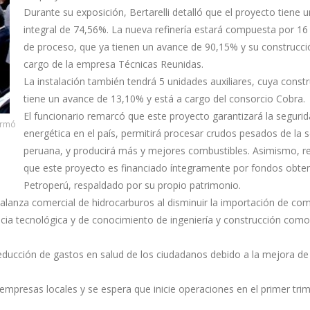
Durante su exposición, Bertarelli detalló que el proyecto tiene 
integral de 74,56%. La nueva refinería estará compuesta por 16
de proceso, que ya tienen un avance de 90,15% y su construcci
cargo de la empresa Técnicas Reunidas.
La instalación también tendrá 5 unidades auxiliares, cuya const
tiene un avance de 13,10% y está a cargo del consorcio Cobra.
El funcionario remarcó que este proyecto garantizará la seguri
formó
energética en el país, permitirá procesar crudos pesados de la s
peruana, y producirá más y mejores combustibles. Asimismo, r
que este proyecto es financiado íntegramente por fondos obte
Petroperú, respaldado por su propio patrimonio.
alanza comercial de hidrocarburos al disminuir la importación de com
rencia tecnológica y de conocimiento de ingeniería y construcción com
reducción de gastos en salud de los ciudadanos debido a la mejora de 
empresas locales y se espera que inicie operaciones en el primer tri