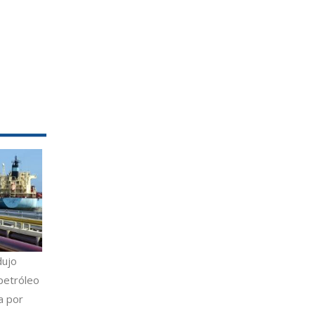
dujo
petróleo
a por