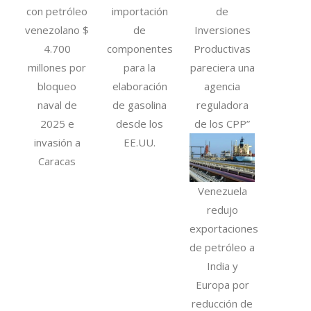
con petróleo
importación
de
venezolano $
de
Inversiones
4.700
componentes
Productivas
millones por
para la
pareciera una
bloqueo
elaboración
agencia
naval de
de gasolina
reguladora
2025 e
desde los
de los CPP”
invasión a
EE.UU.
Caracas
Venezuela
redujo
exportaciones
de petróleo a
India y
Europa por
reducción de