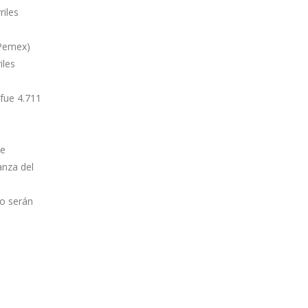
riles
(Pemex)
iles
 fue 4.711
se
anza del
so serán