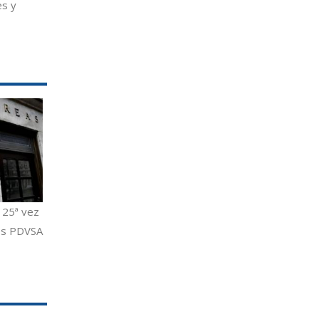
es y
 25ª vez
nos PDVSA