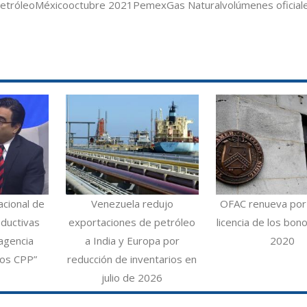
etróleo
México
octubre 2021
Pemex
Gas Natural
volúmenes oficial
acional de
Venezuela redujo
OFAC renueva por
ductivas
exportaciones de petróleo
licencia de los bo
agencia
a India y Europa por
2020
los CPP”
reducción de inventarios en
julio de 2026