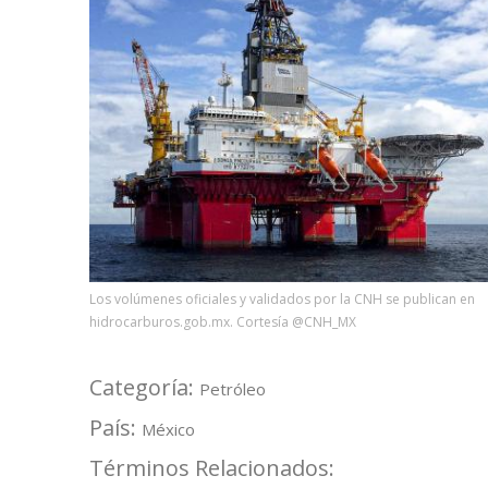
Los volúmenes oficiales y validados por la CNH se publican en
hidrocarburos.gob.mx. Cortesía @CNH_MX
Categoría:
Petróleo
País:
México
Términos Relacionados: