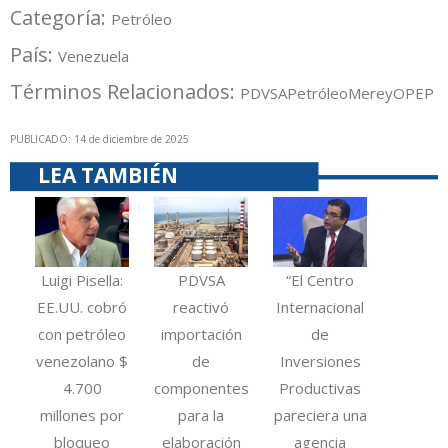
Categoría:
Petróleo
País:
Venezuela
Términos Relacionados:
PDVSA
Petróleo
Merey
OPEP
PUBLICADO: 14 de diciembre de 2025
LEA TAMBIÉN
Luigi Pisella:
PDVSA
“El Centro
EE.UU. cobró
reactivó
Internacional
con petróleo
importación
de
venezolano $
de
Inversiones
4.700
componentes
Productivas
millones por
para la
pareciera una
bloqueo
elaboración
agencia