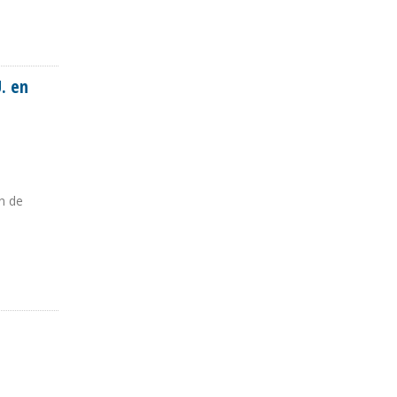
. en
n de