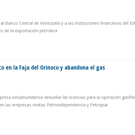
al Banco Central de Venezuela y a las instituciones financieras del E
s de la exportación petrolera
IVISAS DE PDVSA, PERO SUJETA A LEGISLACIÓN DE EE.UU.
o en la Faja del Orinoco y abandona el gas
presa estadounidense devuelve las licencias para la operación gasífer
 en las empresas mixtas Petroindependencia y Petropiar
FOCO EN LA FAJA DEL ORINOCO Y ABANDONA EL GAS