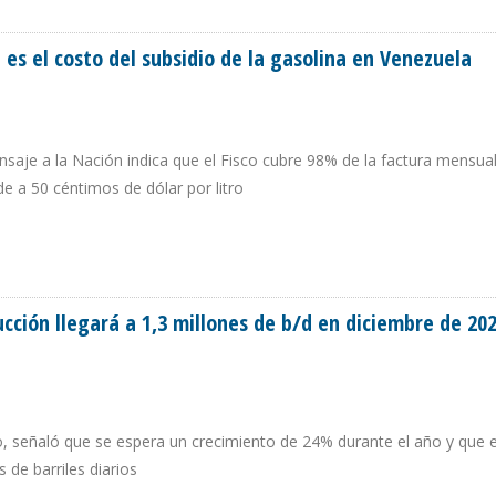
 DE LA GASOLINA A $ 0,50 POR LITRO”
 es el costo del subsidio de la gasolina en Venezuela
aje a la Nación indica que el Fisco cubre 98% de la factura mensual
e a 50 céntimos de dólar por litro
IA ES EL COSTO DEL SUBSIDIO DE LA GASOLINA EN VENEZUELA
cción llegará a 1,3 millones de b/d en diciembre de 20
, señaló que se espera un crecimiento de 24% durante el año y que e
 de barriles diarios