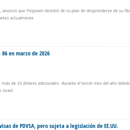
 anunció que Pequiven desistió de su plan de desprenderse de su filia
izantes actualmente
UELA DESCARTA VENTA DE MONÓMEROS
$ 86 en marzo de 2026
 -más de 33 dólares adicionales- durante el tercer mes del año debido
 Israel
ASI $ 86 EN MARZO DE 2026
isas de PDVSA, pero sujeta a legislación de EE.UU.