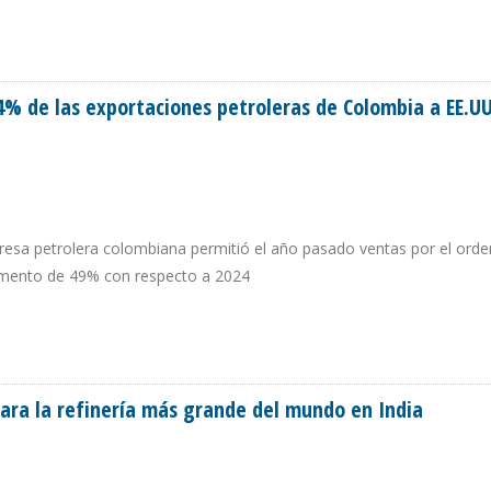
DUCCIÓN LLEGARÁ A 1,3 MILLONES DE B/D EN DICIEMBRE DE 2026
4% de las exportaciones petroleras de Colombia a EE.UU
resa petrolera colombiana permitió el año pasado ventas por el orde
remento de 49% con respecto a 2024
 24% DE LAS EXPORTACIONES PETROLERAS DE COLOMBIA A EE.UU. EN 2025
para la refinería más grande del mundo en India