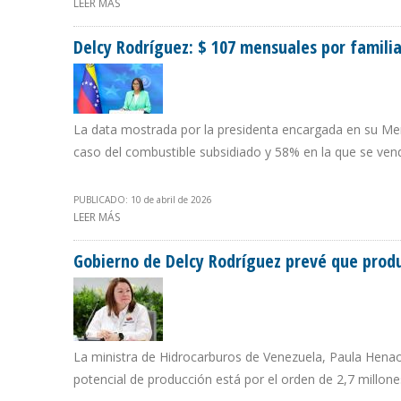
LEER MÁS
SOBRE “VENEZUELA NO ESTÁ PERDIENDO CON UN PRECIO
Delcy Rodríguez: $ 107 mensuales por familia
La data mostrada por la presidenta encargada en su Mens
caso del combustible subsidiado y 58% en la que se vend
PUBLICADO: 10 de abril de 2026
LEER MÁS
SOBRE DELCY RODRÍGUEZ: $ 107 MENSUALES POR FAMIL
Gobierno de Delcy Rodríguez prevé que produ
La ministra de Hidrocarburos de Venezuela, Paula Henao
potencial de producción está por el orden de 2,7 millones