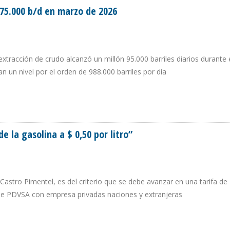
75.000 b/d en marzo de 2026
xtracción de crudo alcanzó un millón 95.000 barriles diarios durante e
 un nivel por el orden de 988.000 barriles por día
TÓ 75.000 B/D EN MARZO DE 2026
 la gasolina a $ 0,50 por litro”
stro Pimentel, es del criterio que se debe avanzar en una tarifa de
 de PDVSA con empresa privadas naciones y extranjeras