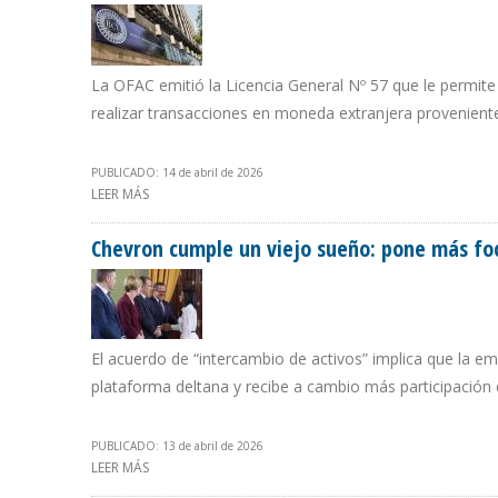
La OFAC emitió la Licencia General Nº 57 que le permite 
realizar transacciones en moneda extranjera proveniente
PUBLICADO: 14 de abril de 2026
LEER MÁS
SOBRE LA BANCA PÚBLICA VENEZOLANA PODRÁ VENDER D
Chevron cumple un viejo sueño: pone más foc
El acuerdo de “intercambio de activos” implica que la em
plataforma deltana y recibe a cambio más participación
PUBLICADO: 13 de abril de 2026
LEER MÁS
SOBRE CHEVRON CUMPLE UN VIEJO SUEÑO: PONE MÁS 