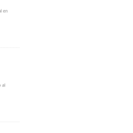
l en
 al