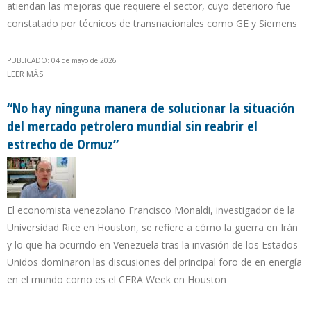
atiendan las mejoras que requiere el sector, cuyo deterioro fue
constatado por técnicos de transnacionales como GE y Siemens
PUBLICADO: 04 de mayo de 2026
LEER MÁS
SOBRE 78% DE LAS EMPRESAS EN VENEZUELA REPORTAN CORTES
ELÉCTRICOS Y CORPOELEC CARECE DE DINERO PARA FINANCIAR
MEJORAS
“No hay ninguna manera de solucionar la situación
del mercado petrolero mundial sin reabrir el
estrecho de Ormuz”
El economista venezolano Francisco Monaldi, investigador de la
Universidad Rice en Houston, se refiere a cómo la guerra en Irán
y lo que ha ocurrido en Venezuela tras la invasión de los Estados
Unidos dominaron las discusiones del principal foro de en energía
en el mundo como es el CERA Week en Houston