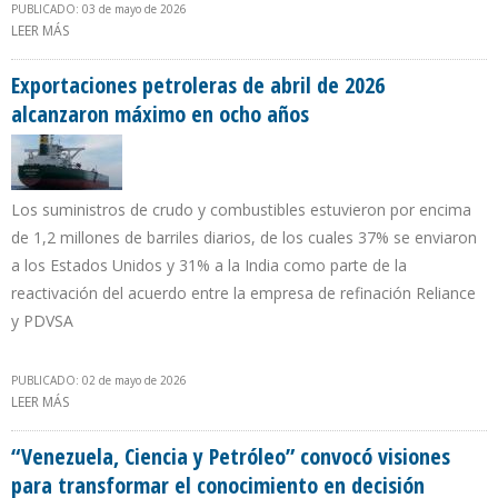
PUBLICADO: 03 de mayo de 2026
LEER MÁS
SOBRE “NO HAY NINGUNA MANERA DE SOLUCIONAR LA
SITUACIÓN DEL MERCADO PETROLERO MUNDIAL SIN REABRIR EL
ESTRECHO DE ORMUZ”
Exportaciones petroleras de abril de 2026
alcanzaron máximo en ocho años
Los suministros de crudo y combustibles estuvieron por encima
de 1,2 millones de barriles diarios, de los cuales 37% se enviaron
a los Estados Unidos y 31% a la India como parte de la
reactivación del acuerdo entre la empresa de refinación Reliance
y PDVSA
PUBLICADO: 02 de mayo de 2026
LEER MÁS
SOBRE EXPORTACIONES PETROLERAS DE ABRIL DE 2026
ALCANZARON MÁXIMO EN OCHO AÑOS
“Venezuela, Ciencia y Petróleo” convocó visiones
para transformar el conocimiento en decisión