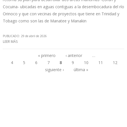
Cocuina- ubicadas en aguas contiguas a la desembocadura del río
Orinoco y que con vecinas de proyectos que tiene en Trinidad y
Tobago como son las de Manatee y Manakin
PUBLICADO: 29 de abril de 2026
LEER MÁS
SOBRE BP EVALÚA INVERSIÓN EN CAMPO DE GAS QUE TUVO
CHEVRON EN PLATAFORMA DELTANA DE VENEZUELA
« primero
‹ anterior
…
4
5
6
7
8
9
10
11
12
Páginas
siguiente ›
última »