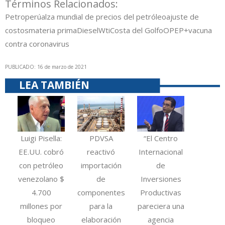
Términos Relacionados:
Petroperú
alza mundial de precios del petróleo
ajuste de
costos
materia prima
Diesel
Wti
Costa del Golfo
OPEP+
vacuna
contra coronavirus
PUBLICADO: 16 de marzo de 2021
LEA TAMBIÉN
Luigi Pisella:
PDVSA
“El Centro
EE.UU. cobró
reactivó
Internacional
con petróleo
importación
de
venezolano $
de
Inversiones
4.700
componentes
Productivas
millones por
para la
pareciera una
bloqueo
elaboración
agencia