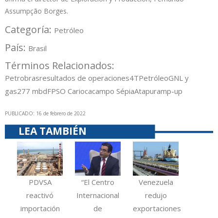
Assumpção Borges.
Categoría:
Petróleo
País:
Brasil
Términos Relacionados:
Petrobras
resultados de operaciones
4T
Petróleo
GNL y
gas
2
77 mbd
FPSO Carioca
campo Sépia
Atapu
ramp-up
PUBLICADO: 16 de febrero de 2022
LEA TAMBIÉN
PDVSA
“El Centro
Venezuela
reactivó
Internacional
redujo
importación
de
exportaciones