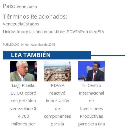
País:
Venezuela
Términos Relacionados:
Venezuela
Estados
Unidos
Importación
combustibles
PDVSA
Petróleo
EIA
PUBLICADO: 04 de noviembre de 2018
LEA TAMBIÉN
Luigi Pisella:
PDVSA
“El Centro
EE.UU. cobró
reactivó
Internacional
con petróleo
importación
de
venezolano $
de
Inversiones
4.700
componentes
Productivas
millones por
para la
pareciera una