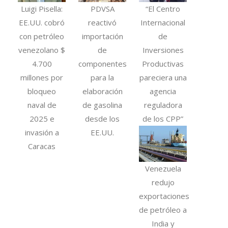
Luigi Pisella:
PDVSA
“El Centro
EE.UU. cobró
reactivó
Internacional
con petróleo
importación
de
venezolano $
de
Inversiones
4.700
componentes
Productivas
millones por
para la
pareciera una
bloqueo
elaboración
agencia
naval de
de gasolina
reguladora
2025 e
desde los
de los CPP”
invasión a
EE.UU.
Caracas
Venezuela
redujo
exportaciones
de petróleo a
India y