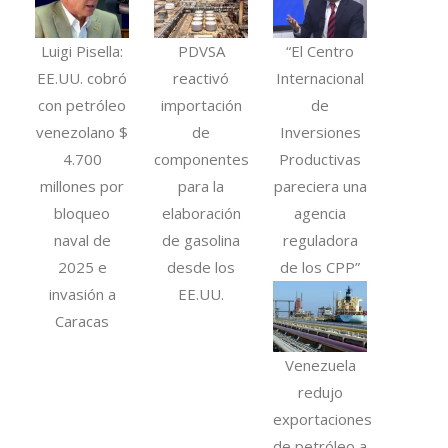
Luigi Pisella:
PDVSA
“El Centro
EE.UU. cobró
reactivó
Internacional
con petróleo
importación
de
venezolano $
de
Inversiones
4.700
componentes
Productivas
millones por
para la
pareciera una
bloqueo
elaboración
agencia
naval de
de gasolina
reguladora
2025 e
desde los
de los CPP”
invasión a
EE.UU.
Caracas
Venezuela
redujo
exportaciones
de petróleo a