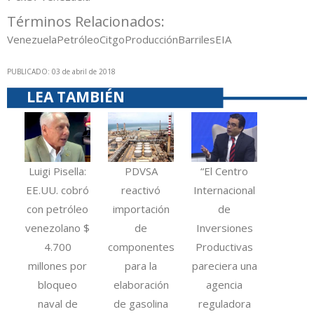
Términos Relacionados:
Venezuela
Petróleo
Citgo
Producción
Barriles
EIA
PUBLICADO: 03 de abril de 2018
LEA TAMBIÉN
Luigi Pisella:
PDVSA
“El Centro
EE.UU. cobró
reactivó
Internacional
con petróleo
importación
de
venezolano $
de
Inversiones
4.700
componentes
Productivas
millones por
para la
pareciera una
bloqueo
elaboración
agencia
naval de
de gasolina
reguladora