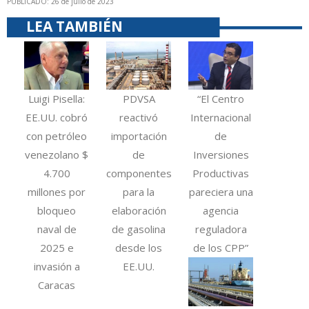
PUBLICADO: 26 de julio de 2023
LEA TAMBIÉN
Luigi Pisella:
PDVSA
“El Centro
EE.UU. cobró
reactivó
Internacional
con petróleo
importación
de
venezolano $
de
Inversiones
4.700
componentes
Productivas
millones por
para la
pareciera una
bloqueo
elaboración
agencia
naval de
de gasolina
reguladora
2025 e
desde los
de los CPP”
invasión a
EE.UU.
Caracas