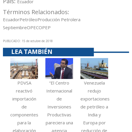
País:
Ecuador
Términos Relacionados:
Ecuador
Petróleo
Producción Petrolera
Septiembre
OPEC
OPEP
PUBLICADO: 15 de octubre de 2018
LEA TAMBIÉN
PDVSA
“El Centro
Venezuela
reactivó
Internacional
redujo
importación
de
exportaciones
de
Inversiones
de petróleo a
componentes
Productivas
India y
para la
pareciera una
Europa por
elaboración
agencia
reducción de