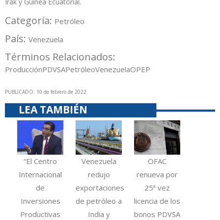
Irak y Guinea Ecuatorial.
Categoría:
Petróleo
País:
Venezuela
Términos Relacionados:
Producción
PDVSA
Petróleo
Venezuela
OPEP
PUBLICADO: 10 de febrero de 2022
LEA TAMBIÉN
“El Centro
Venezuela
OFAC
Internacional
redujo
renueva por
de
exportaciones
25ª vez
Inversiones
de petróleo a
licencia de los
Productivas
India y
bonos PDVSA