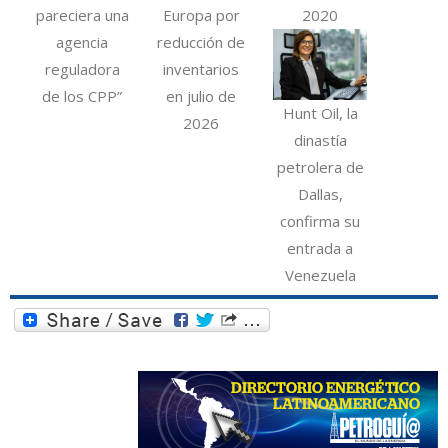
pareciera una
Europa por
2020
agencia
reducción de
reguladora
inventarios
de los CPP”
en julio de
Hunt Oil, la
2026
dinastía
petrolera de
Dallas,
confirma su
entrada a
Venezuela