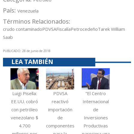
País:
Venezuela
Términos Relacionados:
crudo contaminado
PDVSA
Fiscalía
Petrocedeño
Tarek William
Saab
PUBLICADO: 28 de junio de 2018
LEA TAMBIÉN
Luigi Pisella:
PDVSA
“El Centro
EE.UU. cobró
reactivó
Internacional
con petróleo
importación
de
venezolano $
de
Inversiones
4.700
componentes
Productivas
millones por
para la
pareciera una