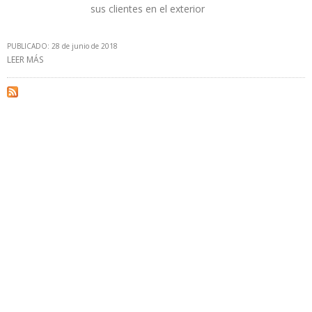
sus clientes en el exterior
PUBLICADO: 28 de junio de 2018
LEER MÁS
SOBRE FISCALÍA DETERMINÓ QUE GERENTES DE PDVSA
INTENTARON EXPORTAR 1,8 MILLONES DE BARRILES DE CRUDO
CONTAMINADO