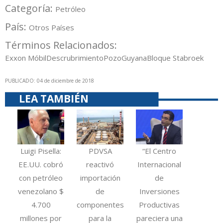
Categoría:
Petróleo
País:
Otros Países
Términos Relacionados:
Exxon Móbil
Descrubrimiento
Pozo
Guyana
Bloque Stabroek
PUBLICADO: 04 de diciembre de 2018
LEA TAMBIÉN
Luigi Pisella:
PDVSA
“El Centro
EE.UU. cobró
reactivó
Internacional
con petróleo
importación
de
venezolano $
de
Inversiones
4.700
componentes
Productivas
millones por
para la
pareciera una