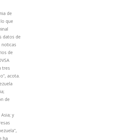
gnia de
 lo que
minal
s datos de
e noticas
rios de
PDVSA
 tres
o”, acota.
nezuela
ia;
ón de
Asia; y
resas
nezuela”,
e ha