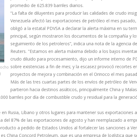
promedio de 625.839 barriles diarios.
“La falta de diluyentes para producir las calidades de crudo insi
Venezuela afectó las exportaciones de petróleo el mes pasado,
obligó a la estatal PDVSA a declarar la alerta máxima en su ter
principal, según mostraron los documentos de la compañía y lo
seguimiento de los petroleros”, indica una nota de la agencia d
Reuters. "Estamos en alerta máxima debido a los bajos inventa
crudo diluido para procesamiento, dijo un informe interno de 
sobre existencias a fin de mes; y la escasez provocó recortes en
 ocho
)
proyectos de mejora y combinación en el Orinoco el mes pasad
Más de las tres cuartas partes de los envíos de petróleo de Ve
partieron hacia destinos asiáticos, principalmente China y Malas
.000 barriles por día de combustible crudo y residual para la generaci
 en Rusia, Líbano y otros lugares para mantener sus exportaciones a 
nta del 87% de las exportaciones de agosto y han reemplazado a emp
producto a pedido de Estados Unidos al fortalecer las sanciones a Ve
s es China Concord Petroleum, que es una empresa de logística que s